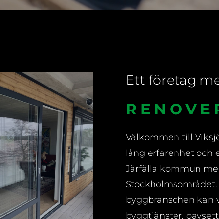
Ett företag m
FÖNSTE
Välkommen till
Viks
lång erfarenhet och e
Järfälla kommun men 
Stockholmsområdet. 
byggbranschen kan vi 
byggtjänster, oavsett