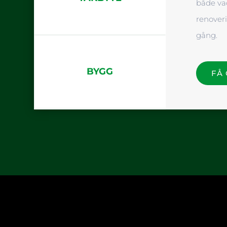
både vac
renoveri
gång.
BYGG
FÅ