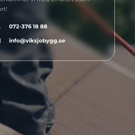
rt!
072-376 18 88

info@viksjobygg.se
