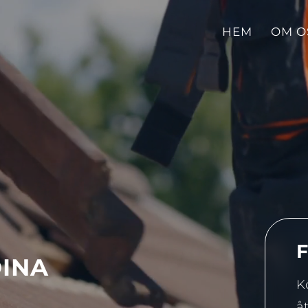
HEM
OM O
F
DINA
K
å