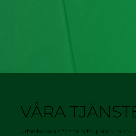
VÅRA TJÄNST
Utforska våra tjänster och upptäck hur vi 