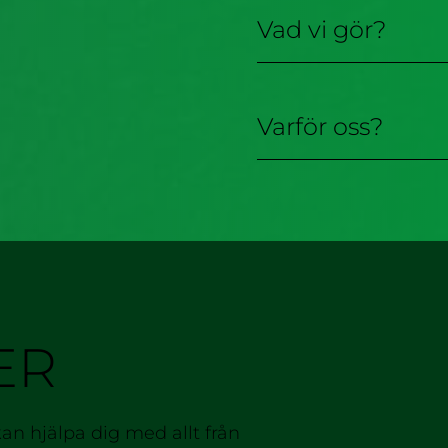
Vad vi gör?
Varför oss?
ER
kan hjälpa dig med allt från