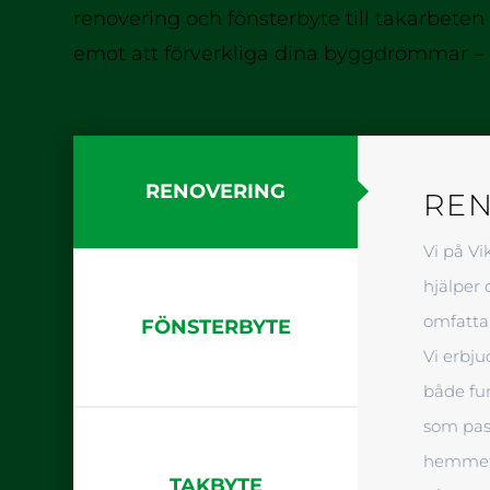
renovering och fönsterbyte till takarbeten 
emot att förverkliga dina byggdrömmar – 
RENOVERING
RE
Vi på Vi
hjälper 
omfatta
FÖNSTERBYTE
Vi erbju
både fun
som pass
hemmet e
TAKBYTE