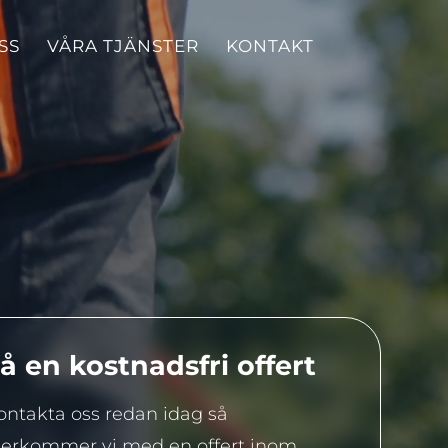
SS
VÅRA TJÄNSTER
KONTAKT
å en kostnadsfri offert
ontakta oss redan idag så
terkommer vi med en offert inom