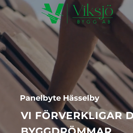
Videospelare
Panelbyte Hässelby
VI FÖRVERKLIGAR 
BYGGDRÖMMAR