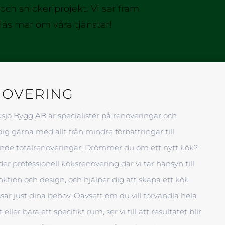
och snickeriprojekt. Vi ser fram
läs mer om våra tjänster!
NOVERING
ksjö Bygg AB är specialister på renoveringar och
dig gärna med allt från mindre förbättringar till
nde totalrenoveringar. Drömmer du om ett nytt kök?
der professionell köksrenovering där vi tar hänsyn till
ktion och design, och hjälper dig att skapa ett kök
ar just dina behov. Oavsett om du vill förvandla hela
ller bara ett specifikt rum, ser vi till att resultatet blir