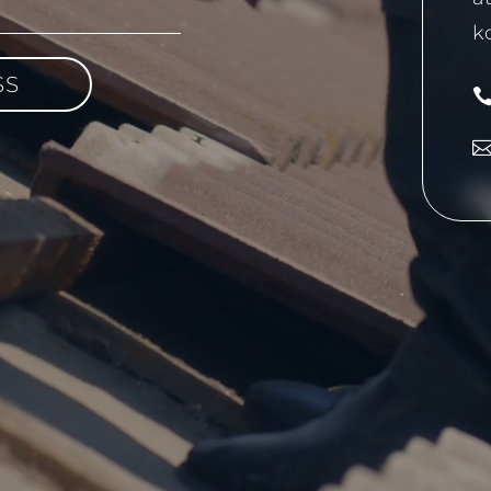
ko
SS