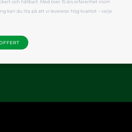
kert och hållbart. Med över 15 års erfarenhet inom
ng kan du lita på att vi levererar hög kvalitet – varje
 OFFERT