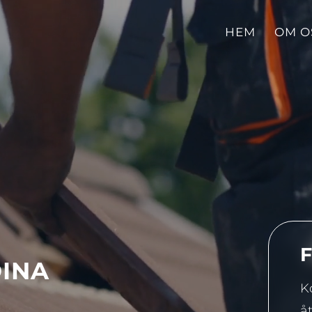
HEM
OM O
F
DINA
K
å