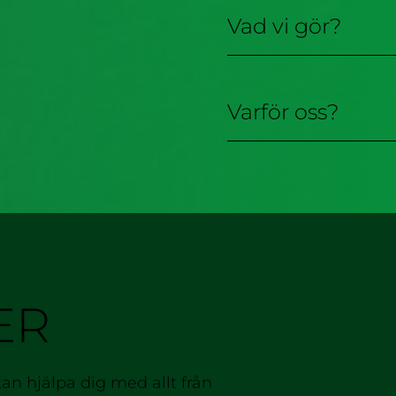
Vad vi gör?
Varför oss?
ER
kan hjälpa dig med allt från