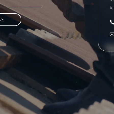
ko
SS