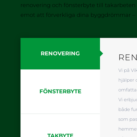
renovering och fönsterbyte till takarbeten 
emot att förverkliga dina byggdrömmar – 
RENOVERING
RE
Vi på Vi
hjälper 
omfatta
FÖNSTERBYTE
Vi erbju
både fun
som pass
hemmet e
TAKBYTE