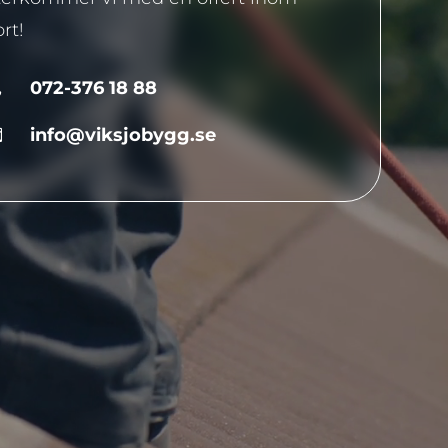
rt!
072-376 18 88

info@viksjobygg.se
