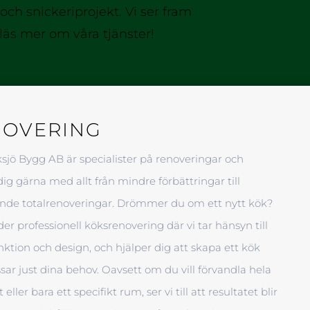
och snickeriprojekt. Vi ser fram
läs mer om våra tjänster!
NOVERING
ksjö Bygg AB är specialister på renoveringar och
dig gärna med allt från mindre förbättringar till
nde totalrenoveringar. Drömmer du om ett nytt kök?
der professionell köksrenovering där vi tar hänsyn till
ktion och design, och hjälper dig att skapa ett kök
ar just dina behov. Oavsett om du vill förvandla hela
ller bara ett specifikt rum, ser vi till att resultatet blir