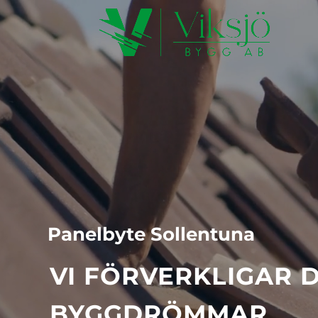
Videospelare
Panelbyte Sollentuna
VI FÖRVERKLIGAR 
BYGGDRÖMMAR