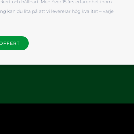
kert och hållbart. Med över 15 års erfarenhet inom
ng kan du lita på att vi levererar hög kvalitet – varje
 OFFERT