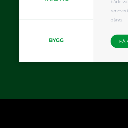
både vac
renoveri
gång.
BYGG
FÅ