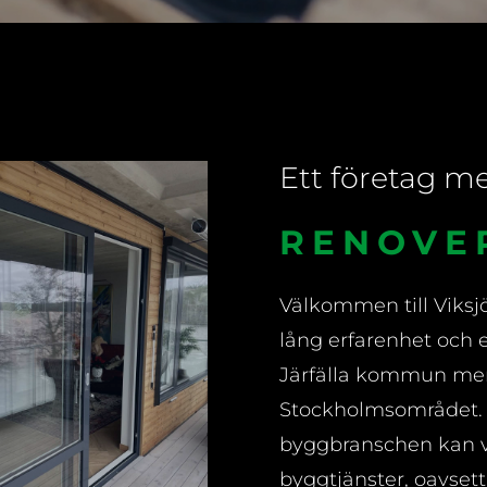
Ett företag m
FÖNSTE
Välkommen till
Viks
lång erfarenhet och e
Järfälla kommun men 
Stockholmsområdet. 
byggbranschen kan vi 
byggtjänster, oavsett