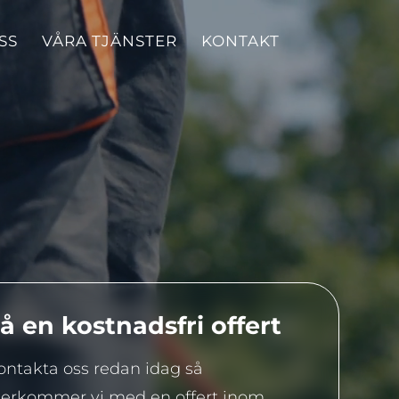
SS
VÅRA TJÄNSTER
KONTAKT
å en kostnadsfri offert
ontakta oss redan idag så
terkommer vi med en offert inom