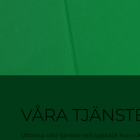
VÅRA TJÄNST
Utforska våra tjänster och upptäck hur vi 